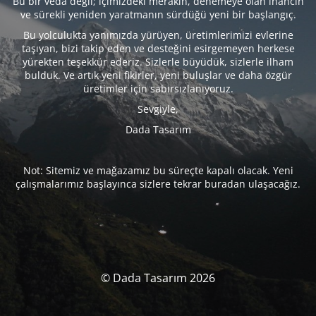
Bu bir veda değil; içimizdeki merakın, denemeye olan inancın
ve sürekli yeniden yaratmanın sürdüğü yeni bir başlangıç.
Bu yolculukta yanımızda yürüyen, üretimlerimizi evlerine
taşıyan, bizi takip eden ve desteğini esirgemeyen herkese
yürekten teşekkür ederiz. Sizlerle büyüdük, sizlerle ilham
bulduk. Ve artık yeni fikirler, yeni buluşlar ve daha özgür
üretimler için sabırsızlanıyoruz.
Sevgiyle,
Dada Tasarım
Not: Sitemiz ve mağazamız bu süreçte kapalı olacak. Yeni
çalışmalarımız başlayınca sizlere tekrar buradan ulaşacağız.
© Dada Tasarım 2026