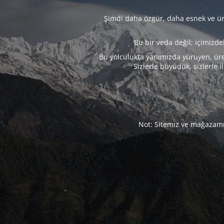
Şimdi daha özgür, daha esnek ve üre
Bu bir veda değil; içimizd
Bu yolculukta yanımızda yürüyen, üre
Sizlerle büyüdük, sizlerle i
Not: Sitemiz ve mağazamız