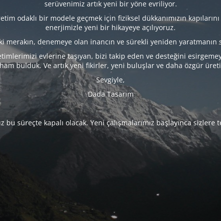
serüvenimiz artık yeni bir yöne evriliyor.
tim odaklı bir modele geçmek için fiziksel dükkanımızın kapılarını
enerjimizle yeni bir hikayeye açılıyoruz.
eki merakın, denemeye olan inancın ve sürekli yeniden yaratmanın 
timlerimizi evlerine taşıyan, bizi takip eden ve desteğini esirgeme
lham bulduk. Ve artık yeni fikirler, yeni buluşlar ve daha özgür üret
Sevgiyle,
Dada Tasarım
 bu süreçte kapalı olacak. Yeni çalışmalarımız başlayınca sizlere 