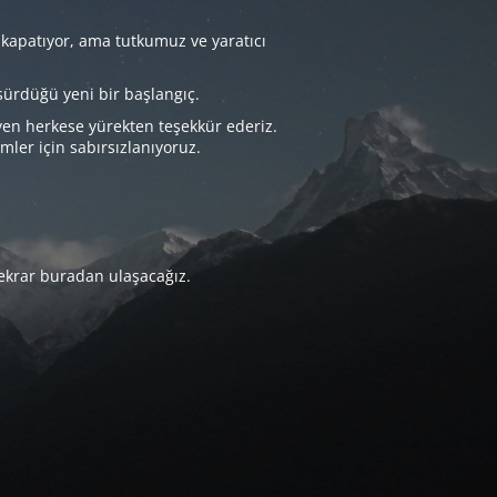
 kapatıyor, ama tutkumuz ve yaratıcı
sürdüğü yeni bir başlangıç.
yen herkese yürekten teşekkür ederiz.
imler için sabırsızlanıyoruz.
tekrar buradan ulaşacağız.