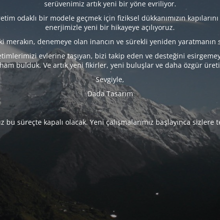
serüvenimiz artık yeni bir yöne evriliyor.
tim odaklı bir modele geçmek için fiziksel dükkanımızın kapılarını
enerjimizle yeni bir hikayeye açılıyoruz.
eki merakın, denemeye olan inancın ve sürekli yeniden yaratmanın 
timlerimizi evlerine taşıyan, bizi takip eden ve desteğini esirgeme
lham bulduk. Ve artık yeni fikirler, yeni buluşlar ve daha özgür üret
Sevgiyle,
Dada Tasarım
 bu süreçte kapalı olacak. Yeni çalışmalarımız başlayınca sizlere 