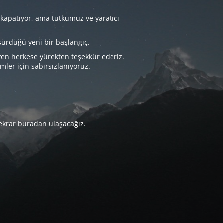
 kapatıyor, ama tutkumuz ve yaratıcı
sürdüğü yeni bir başlangıç.
yen herkese yürekten teşekkür ederiz.
imler için sabırsızlanıyoruz.
tekrar buradan ulaşacağız.