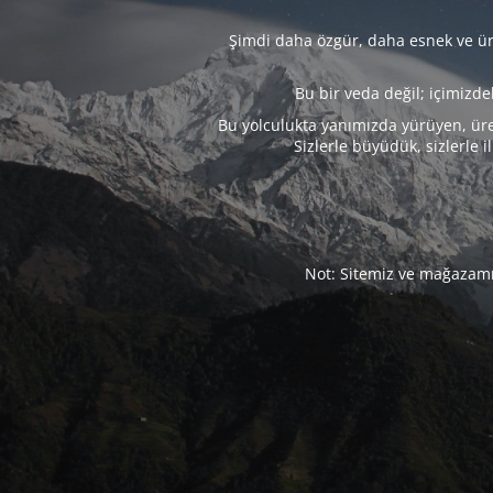
Şimdi daha özgür, daha esnek ve üre
Bu bir veda değil; içimizd
Bu yolculukta yanımızda yürüyen, üre
Sizlerle büyüdük, sizlerle i
Not: Sitemiz ve mağazamız