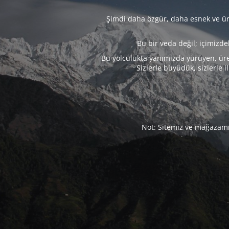
Şimdi daha özgür, daha esnek ve üre
Bu bir veda değil; içimizd
Bu yolculukta yanımızda yürüyen, üre
Sizlerle büyüdük, sizlerle i
Not: Sitemiz ve mağazamız