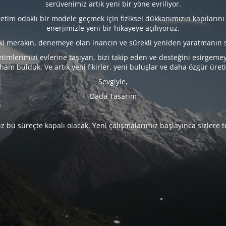
serüvenimiz artık yeni bir yöne evriliyor.
tim odaklı bir modele geçmek için fiziksel dükkanımızın kapılarını
enerjimizle yeni bir hikayeye açılıyoruz.
eki merakın, denemeye olan inancın ve sürekli yeniden yaratmanın 
timlerimizi evlerine taşıyan, bizi takip eden ve desteğini esirgeme
lham bulduk. Ve artık yeni fikirler, yeni buluşlar ve daha özgür üret
Sevgiyle,
Dada Tasarım
 bu süreçte kapalı olacak. Yeni çalışmalarımız başlayınca sizlere 