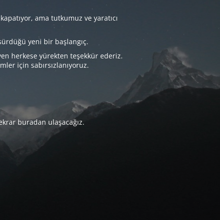
 kapatıyor, ama tutkumuz ve yaratıcı
sürdüğü yeni bir başlangıç.
yen herkese yürekten teşekkür ederiz.
imler için sabırsızlanıyoruz.
tekrar buradan ulaşacağız.