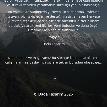
Bu bir veda değil; içimizdeki merakın, denemeye olan inancın
ve sürekli yeniden yaratmanın sürdüğü yeni bir başlangıç.
Bu yolculukta yanımızda yürüyen, üretimlerimizi evlerine
taşıyan, bizi takip eden ve desteğini esirgemeyen herkese
yürekten teşekkür ederiz. Sizlerle büyüdük, sizlerle ilham
bulduk. Ve artık yeni fikirler, yeni buluşlar ve daha özgür
üretimler için sabırsızlanıyoruz.
Sevgiyle,
Dada Tasarım
Not: Sitemiz ve mağazamız bu süreçte kapalı olacak. Yeni
çalışmalarımız başlayınca sizlere tekrar buradan ulaşacağız.
© Dada Tasarım 2026