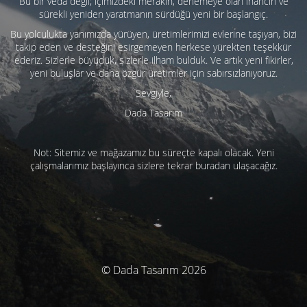
Bu bir veda değil; içimizdeki merakın, denemeye olan inancın ve
sürekli yeniden yaratmanın sürdüğü yeni bir başlangıç.
Bu yolculukta yanımızda yürüyen, üretimlerimizi evlerine taşıyan, bizi
takip eden ve desteğini esirgemeyen herkese yürekten teşekkür
ederiz. Sizlerle büyüdük, sizlerle ilham bulduk. Ve artık yeni fikirler,
yeni buluşlar ve daha özgür üretimler için sabırsızlanıyoruz.
Sevgiyle,
Dada Tasarım
Not: Sitemiz ve mağazamız bu süreçte kapalı olacak. Yeni
çalışmalarımız başlayınca sizlere tekrar buradan ulaşacağız.
© Dada Tasarım 2026