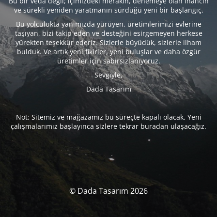
Bu bir veda değil; içimizdeki merakın, denemeye olan inancın
ve sürekli yeniden yaratmanın sürdüğü yeni bir başlangıç.
Bu yolculukta yanımızda yürüyen, üretimlerimizi evlerine
taşıyan, bizi takip eden ve desteğini esirgemeyen herkese
yürekten teşekkür ederiz. Sizlerle büyüdük, sizlerle ilham
bulduk. Ve artık yeni fikirler, yeni buluşlar ve daha özgür
üretimler için sabırsızlanıyoruz.
Sevgiyle,
Dada Tasarım
Not: Sitemiz ve mağazamız bu süreçte kapalı olacak. Yeni
çalışmalarımız başlayınca sizlere tekrar buradan ulaşacağız.
© Dada Tasarım 2026