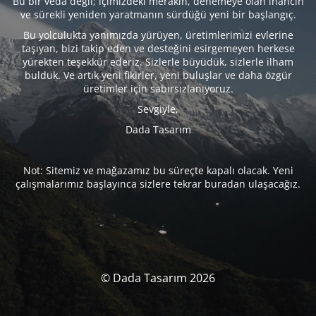
Bu bir veda değil; içimizdeki merakın, denemeye olan inancın
ve sürekli yeniden yaratmanın sürdüğü yeni bir başlangıç.
Bu yolculukta yanımızda yürüyen, üretimlerimizi evlerine
taşıyan, bizi takip eden ve desteğini esirgemeyen herkese
yürekten teşekkür ederiz. Sizlerle büyüdük, sizlerle ilham
bulduk. Ve artık yeni fikirler, yeni buluşlar ve daha özgür
üretimler için sabırsızlanıyoruz.
Sevgiyle,
Dada Tasarım
Not: Sitemiz ve mağazamız bu süreçte kapalı olacak. Yeni
çalışmalarımız başlayınca sizlere tekrar buradan ulaşacağız.
© Dada Tasarım 2026