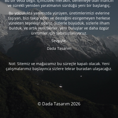
Bu bir veda değil; içimizdeki merakın, denemeye olan inancın
ve sürekli yeniden yaratmanın sürdüğü yeni bir başlangıç.
Bu yolculukta yanımızda yürüyen, üretimlerimizi evlerine
taşıyan, bizi takip eden ve desteğini esirgemeyen herkese
yürekten teşekkür ederiz. Sizlerle büyüdük, sizlerle ilham
bulduk. Ve artık yeni fikirler, yeni buluşlar ve daha özgür
üretimler için sabırsızlanıyoruz.
Sevgiyle,
Dada Tasarım
Not: Sitemiz ve mağazamız bu süreçte kapalı olacak. Yeni
çalışmalarımız başlayınca sizlere tekrar buradan ulaşacağız.
© Dada Tasarım 2026