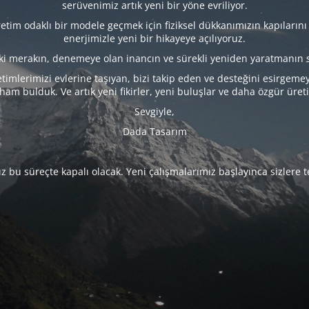
serüvenimiz artık yeni bir yöne evriliyor.
tim odaklı bir modele geçmek için fiziksel dükkanımızın kapılarını
enerjimizle yeni bir hikayeye açılıyoruz.
eki merakın, denemeye olan inancın ve sürekli yeniden yaratmanın 
timlerimizi evlerine taşıyan, bizi takip eden ve desteğini esirgeme
lham bulduk. Ve artık yeni fikirler, yeni buluşlar ve daha özgür üret
Sevgiyle,
Dada Tasarım
 bu süreçte kapalı olacak. Yeni çalışmalarımız başlayınca sizlere 