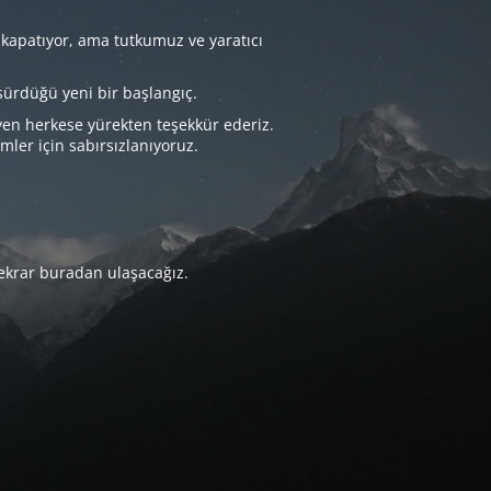
 kapatıyor, ama tutkumuz ve yaratıcı
sürdüğü yeni bir başlangıç.
yen herkese yürekten teşekkür ederiz.
imler için sabırsızlanıyoruz.
tekrar buradan ulaşacağız.