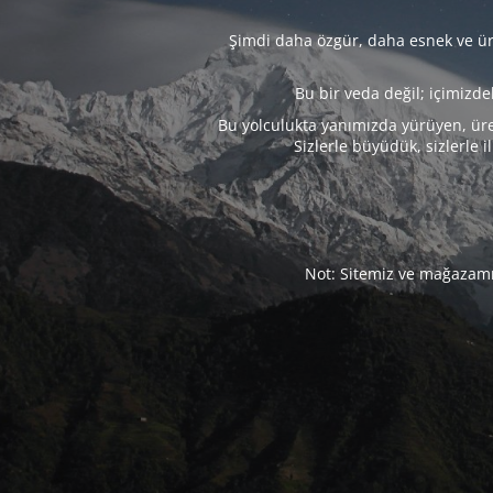
Şimdi daha özgür, daha esnek ve üre
Bu bir veda değil; içimizd
Bu yolculukta yanımızda yürüyen, üre
Sizlerle büyüdük, sizlerle i
Not: Sitemiz ve mağazamız