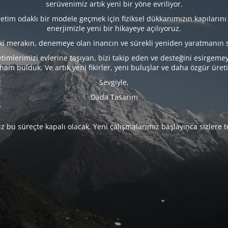
serüvenimiz artık yeni bir yöne evriliyor.
tim odaklı bir modele geçmek için fiziksel dükkanımızın kapılarını
enerjimizle yeni bir hikayeye açılıyoruz.
eki merakın, denemeye olan inancın ve sürekli yeniden yaratmanın 
timlerimizi evlerine taşıyan, bizi takip eden ve desteğini esirgeme
lham bulduk. Ve artık yeni fikirler, yeni buluşlar ve daha özgür üret
Sevgiyle,
Dada Tasarım
 bu süreçte kapalı olacak. Yeni çalışmalarımız başlayınca sizlere 