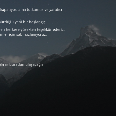
 kapatıyor, ama tutkumuz ve yaratıcı
sürdüğü yeni bir başlangıç.
yen herkese yürekten teşekkür ederiz.
imler için sabırsızlanıyoruz.
tekrar buradan ulaşacağız.