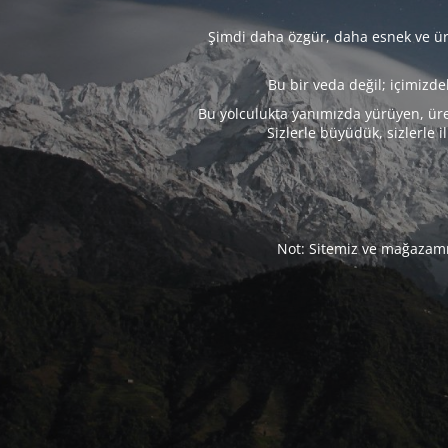
Şimdi daha özgür, daha esnek ve üre
Bu bir veda değil; içimizd
Bu yolculukta yanımızda yürüyen, üre
Sizlerle büyüdük, sizlerle i
Not: Sitemiz ve mağazamız