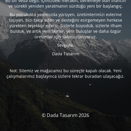
Bu bir veda değil; içimizdeki merakın, denemeye olan inancın
ve sürekli yeniden yaratmanın sürdüğü yeni bir başlangıç.
Bu yolculukta yanımızda yürüyen, üretimlerimizi evlerine
taşıyan, bizi takip eden ve desteğini esirgemeyen herkese
yürekten teşekkür ederiz. Sizlerle büyüdük, sizlerle ilham
bulduk. Ve artık yeni fikirler, yeni buluşlar ve daha özgür
üretimler için sabırsızlanıyoruz.
Sevgiyle,
Dada Tasarım
Not: Sitemiz ve mağazamız bu süreçte kapalı olacak. Yeni
çalışmalarımız başlayınca sizlere tekrar buradan ulaşacağız.
© Dada Tasarım 2026