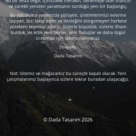
Bu bir veda değil; içimizdeki merakın, denemeye olan inancın
ve sürekli yeniden yaratmanın sürdüğü yeni bir başlangıç.
Bu yolculukta yanımızda yürüyen, üretimlerimizi evlerine
taşıyan, bizi takip eden ve desteğini esirgemeyen herkese
yürekten teşekkür ederiz. Sizlerle büyüdük, sizlerle ilham
bulduk. Ve artık yeni fikirler, yeni buluşlar ve daha özgür
üretimler için sabırsızlanıyoruz.
Sevgiyle,
Dada Tasarım
Not: Sitemiz ve mağazamız bu süreçte kapalı olacak. Yeni
çalışmalarımız başlayınca sizlere tekrar buradan ulaşacağız.
© Dada Tasarım 2026