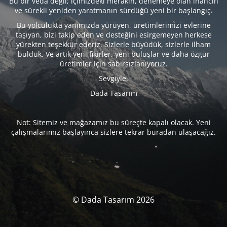
Bu bir veda değil; içimizdeki merakın, denemeye olan inancın
ve sürekli yeniden yaratmanın sürdüğü yeni bir başlangıç.
Bu yolculukta yanımızda yürüyen, üretimlerimizi evlerine
taşıyan, bizi takip eden ve desteğini esirgemeyen herkese
yürekten teşekkür ederiz. Sizlerle büyüdük, sizlerle ilham
bulduk. Ve artık yeni fikirler, yeni buluşlar ve daha özgür
üretimler için sabırsızlanıyoruz.
Sevgiyle,
Dada Tasarım
Not: Sitemiz ve mağazamız bu süreçte kapalı olacak. Yeni
çalışmalarımız başlayınca sizlere tekrar buradan ulaşacağız.
© Dada Tasarım 2026