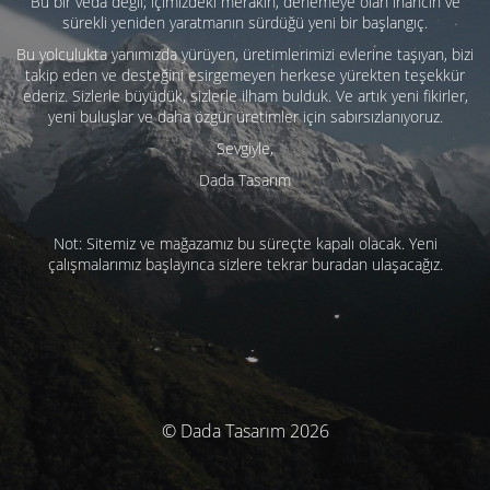
Bu bir veda değil; içimizdeki merakın, denemeye olan inancın ve
sürekli yeniden yaratmanın sürdüğü yeni bir başlangıç.
Bu yolculukta yanımızda yürüyen, üretimlerimizi evlerine taşıyan, bizi
takip eden ve desteğini esirgemeyen herkese yürekten teşekkür
ederiz. Sizlerle büyüdük, sizlerle ilham bulduk. Ve artık yeni fikirler,
yeni buluşlar ve daha özgür üretimler için sabırsızlanıyoruz.
Sevgiyle,
Dada Tasarım
Not: Sitemiz ve mağazamız bu süreçte kapalı olacak. Yeni
çalışmalarımız başlayınca sizlere tekrar buradan ulaşacağız.
© Dada Tasarım 2026