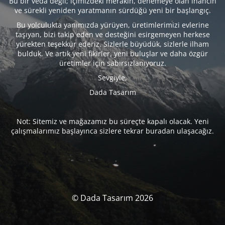
Bu bir veda değil; içimizdeki merakın, denemeye olan inancın
ve sürekli yeniden yaratmanın sürdüğü yeni bir başlangıç.
Bu yolculukta yanımızda yürüyen, üretimlerimizi evlerine
taşıyan, bizi takip eden ve desteğini esirgemeyen herkese
yürekten teşekkür ederiz. Sizlerle büyüdük, sizlerle ilham
bulduk. Ve artık yeni fikirler, yeni buluşlar ve daha özgür
üretimler için sabırsızlanıyoruz.
Sevgiyle,
Dada Tasarım
Not: Sitemiz ve mağazamız bu süreçte kapalı olacak. Yeni
çalışmalarımız başlayınca sizlere tekrar buradan ulaşacağız.
© Dada Tasarım 2026