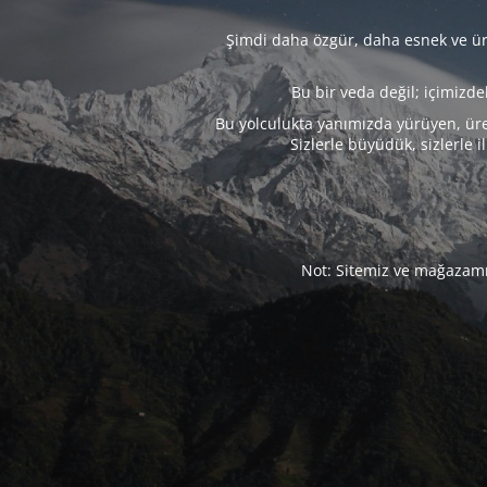
Şimdi daha özgür, daha esnek ve üre
Bu bir veda değil; içimizd
Bu yolculukta yanımızda yürüyen, üre
Sizlerle büyüdük, sizlerle i
Not: Sitemiz ve mağazamız