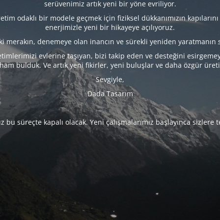
serüvenimiz artık yeni bir yöne evriliyor.
tim odaklı bir modele geçmek için fiziksel dükkanımızın kapılarını
enerjimizle yeni bir hikayeye açılıyoruz.
eki merakın, denemeye olan inancın ve sürekli yeniden yaratmanın 
timlerimizi evlerine taşıyan, bizi takip eden ve desteğini esirgeme
lham bulduk. Ve artık yeni fikirler, yeni buluşlar ve daha özgür üret
Sevgiyle,
Dada Tasarım
 bu süreçte kapalı olacak. Yeni çalışmalarımız başlayınca sizlere 