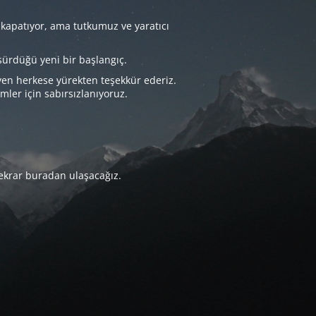
 kapatıyor, ama tutkumuz ve yaratıcı
sürdüğü yeni bir başlangıç.
yen herkese yürekten teşekkür ederiz.
imler için sabırsızlanıyoruz.
tekrar buradan ulaşacağız.