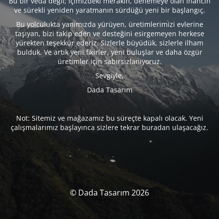
Bu bir veda değil; içimizdeki merakın, denemeye olan inancın
ve sürekli yeniden yaratmanın sürdüğü yeni bir başlangıç.
Bu yolculukta yanımızda yürüyen, üretimlerimizi evlerine
taşıyan, bizi takip eden ve desteğini esirgemeyen herkese
yürekten teşekkür ederiz. Sizlerle büyüdük, sizlerle ilham
bulduk. Ve artık yeni fikirler, yeni buluşlar ve daha özgür
üretimler için sabırsızlanıyoruz.
Sevgiyle,
Dada Tasarım
Not: Sitemiz ve mağazamız bu süreçte kapalı olacak. Yeni
çalışmalarımız başlayınca sizlere tekrar buradan ulaşacağız.
© Dada Tasarım 2026