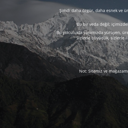
Şimdi daha özgür, daha esnek ve üre
Bu bir veda değil; içimizd
Bu yolculukta yanımızda yürüyen, üre
Sizlerle büyüdük, sizlerle i
Not: Sitemiz ve mağazamız