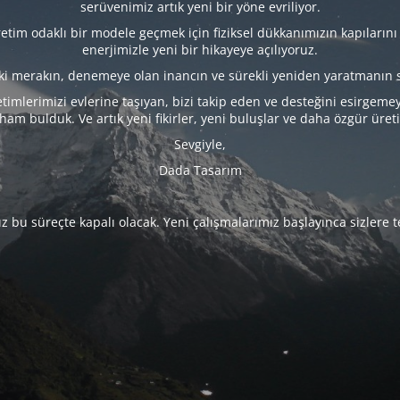
serüvenimiz artık yeni bir yöne evriliyor.
tim odaklı bir modele geçmek için fiziksel dükkanımızın kapılarını
enerjimizle yeni bir hikayeye açılıyoruz.
eki merakın, denemeye olan inancın ve sürekli yeniden yaratmanın 
timlerimizi evlerine taşıyan, bizi takip eden ve desteğini esirgeme
lham bulduk. Ve artık yeni fikirler, yeni buluşlar ve daha özgür üret
Sevgiyle,
Dada Tasarım
 bu süreçte kapalı olacak. Yeni çalışmalarımız başlayınca sizlere 