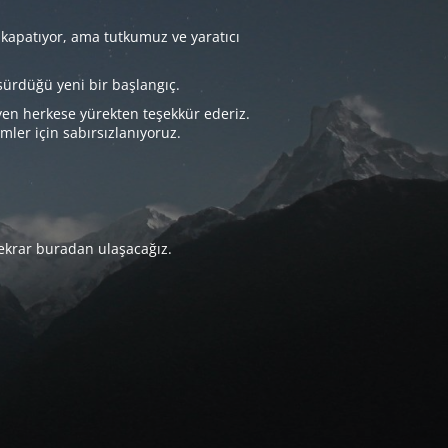
 kapatıyor, ama tutkumuz ve yaratıcı
sürdüğü yeni bir başlangıç.
yen herkese yürekten teşekkür ederiz.
imler için sabırsızlanıyoruz.
tekrar buradan ulaşacağız.