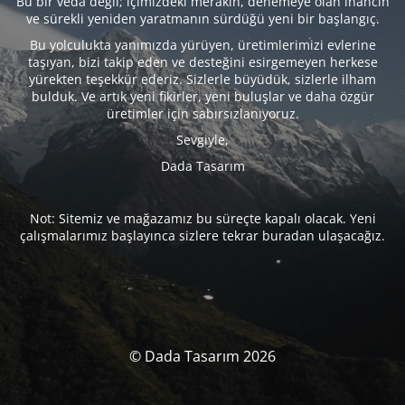
Bu bir veda değil; içimizdeki merakın, denemeye olan inancın
ve sürekli yeniden yaratmanın sürdüğü yeni bir başlangıç.
Bu yolculukta yanımızda yürüyen, üretimlerimizi evlerine
taşıyan, bizi takip eden ve desteğini esirgemeyen herkese
yürekten teşekkür ederiz. Sizlerle büyüdük, sizlerle ilham
bulduk. Ve artık yeni fikirler, yeni buluşlar ve daha özgür
üretimler için sabırsızlanıyoruz.
Sevgiyle,
Dada Tasarım
Not: Sitemiz ve mağazamız bu süreçte kapalı olacak. Yeni
çalışmalarımız başlayınca sizlere tekrar buradan ulaşacağız.
© Dada Tasarım 2026