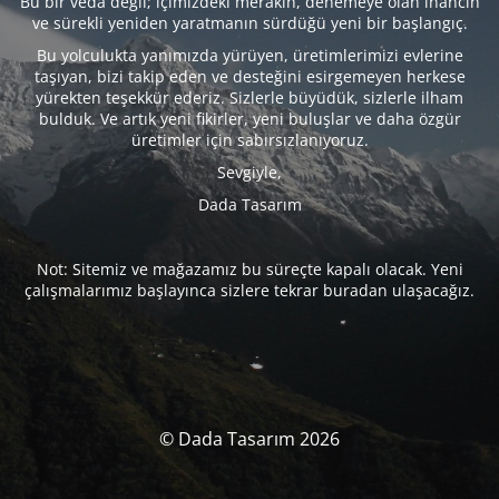
Bu bir veda değil; içimizdeki merakın, denemeye olan inancın
ve sürekli yeniden yaratmanın sürdüğü yeni bir başlangıç.
Bu yolculukta yanımızda yürüyen, üretimlerimizi evlerine
taşıyan, bizi takip eden ve desteğini esirgemeyen herkese
yürekten teşekkür ederiz. Sizlerle büyüdük, sizlerle ilham
bulduk. Ve artık yeni fikirler, yeni buluşlar ve daha özgür
üretimler için sabırsızlanıyoruz.
Sevgiyle,
Dada Tasarım
Not: Sitemiz ve mağazamız bu süreçte kapalı olacak. Yeni
çalışmalarımız başlayınca sizlere tekrar buradan ulaşacağız.
© Dada Tasarım 2026