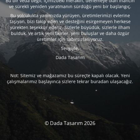
Bu bir veda değil; içimizdeki merakın, denemeye olan inancın
ve sürekli yeniden yaratmanın sürdüğü yeni bir başlangıç.
Bu yolculukta yanımızda yürüyen, üretimlerimizi evlerine
taşıyan, bizi takip eden ve desteğini esirgemeyen herkese
yürekten teşekkür ederiz. Sizlerle büyüdük, sizlerle ilham
bulduk. Ve artık yeni fikirler, yeni buluşlar ve daha özgür
üretimler için sabırsızlanıyoruz.
Sevgiyle,
Dada Tasarım
Not: Sitemiz ve mağazamız bu süreçte kapalı olacak. Yeni
çalışmalarımız başlayınca sizlere tekrar buradan ulaşacağız.
© Dada Tasarım 2026