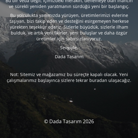
Bu bir veda değil; içimizdeki merakın, denemeye olan inancın
ve sürekli yeniden yaratmanın sürdüğü yeni bir başlangıç.
Bu yolculukta yanımızda yürüyen, üretimlerimizi evlerine
taşıyan, bizi takip eden ve desteğini esirgemeyen herkese
yürekten teşekkür ederiz. Sizlerle büyüdük, sizlerle ilham
bulduk. Ve artık yeni fikirler, yeni buluşlar ve daha özgür
üretimler için sabırsızlanıyoruz.
Sevgiyle,
Dada Tasarım
Not: Sitemiz ve mağazamız bu süreçte kapalı olacak. Yeni
çalışmalarımız başlayınca sizlere tekrar buradan ulaşacağız.
© Dada Tasarım 2026