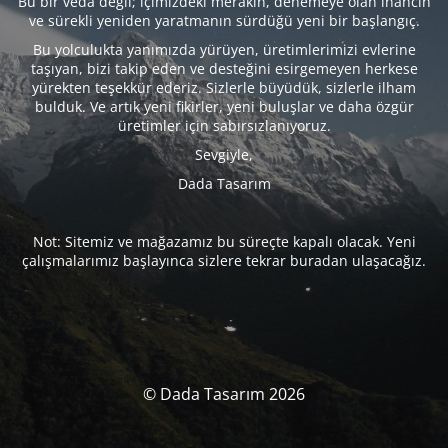
Bu bir veda değil; içimizdeki merakın, denemeye olan inancın
ve sürekli yeniden yaratmanın sürdüğü yeni bir başlangıç.
Bu yolculukta yanımızda yürüyen, üretimlerimizi evlerine
taşıyan, bizi takip eden ve desteğini esirgemeyen herkese
yürekten teşekkür ederiz. Sizlerle büyüdük, sizlerle ilham
bulduk. Ve artık yeni fikirler, yeni buluşlar ve daha özgür
üretimler için sabırsızlanıyoruz.
Sevgiyle,
Dada Tasarım
Not: Sitemiz ve mağazamız bu süreçte kapalı olacak. Yeni
çalışmalarımız başlayınca sizlere tekrar buradan ulaşacağız.
© Dada Tasarım 2026