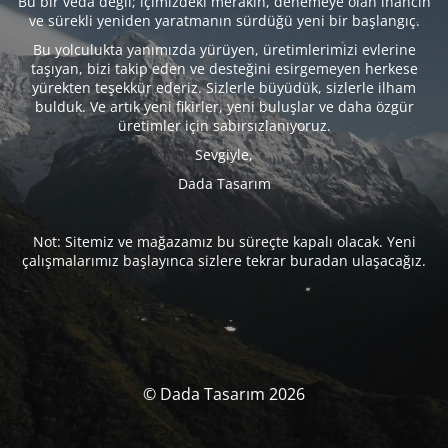
Bu bir veda değil; içimizdeki merakın, denemeye olan inancın
ve sürekli yeniden yaratmanın sürdüğü yeni bir başlangıç.
Bu yolculukta yanımızda yürüyen, üretimlerimizi evlerine
taşıyan, bizi takip eden ve desteğini esirgemeyen herkese
yürekten teşekkür ederiz. Sizlerle büyüdük, sizlerle ilham
bulduk. Ve artık yeni fikirler, yeni buluşlar ve daha özgür
üretimler için sabırsızlanıyoruz.
Sevgiyle,
Dada Tasarım
Not: Sitemiz ve mağazamız bu süreçte kapalı olacak. Yeni
çalışmalarımız başlayınca sizlere tekrar buradan ulaşacağız.
© Dada Tasarım 2026