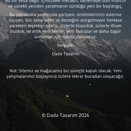
Bu bir veda değil; içimizdeki merakın, denemeye olan inancın
ve sürekli yeniden yaratmanın sürdüğü yeni bir başlangıç.
Bu yolculukta yanımızda yürüyen, üretimlerimizi evlerine
taşıyan, bizi takip eden ve desteğini esirgemeyen herkese
yürekten teşekkür ederiz. Sizlerle büyüdük, sizlerle ilham
bulduk. Ve artık yeni fikirler, yeni buluşlar ve daha özgür
üretimler için sabırsızlanıyoruz.
Sevgiyle,
Dada Tasarım
Not: Sitemiz ve mağazamız bu süreçte kapalı olacak. Yeni
çalışmalarımız başlayınca sizlere tekrar buradan ulaşacağız.
© Dada Tasarım 2026