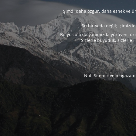
Şimdi daha özgür, daha esnek ve üre
Bu bir veda değil; içimizd
Bu yolculukta yanımızda yürüyen, üre
Sizlerle büyüdük, sizlerle i
Not: Sitemiz ve mağazamız