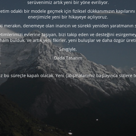
serüvenimiz artık yeni bir yöne evriliyor.
tim odaklı bir modele geçmek için fiziksel dükkanımızın kapılarını
enerjimizle yeni bir hikayeye açılıyoruz.
eki merakın, denemeye olan inancın ve sürekli yeniden yaratmanın 
timlerimizi evlerine taşıyan, bizi takip eden ve desteğini esirgeme
lham bulduk. Ve artık yeni fikirler, yeni buluşlar ve daha özgür üret
Sevgiyle,
Dada Tasarım
 bu süreçte kapalı olacak. Yeni çalışmalarımız başlayınca sizlere 