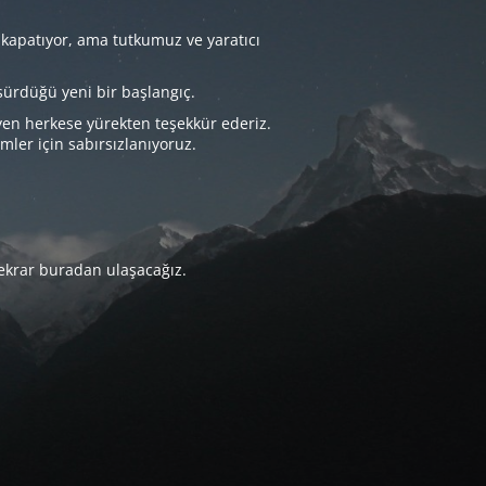
 kapatıyor, ama tutkumuz ve yaratıcı
sürdüğü yeni bir başlangıç.
yen herkese yürekten teşekkür ederiz.
imler için sabırsızlanıyoruz.
tekrar buradan ulaşacağız.