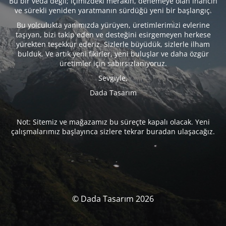
Bu bir veda değil; içimizdeki merakın, denemeye olan inancın
ve sürekli yeniden yaratmanın sürdüğü yeni bir başlangıç.
Bu yolculukta yanımızda yürüyen, üretimlerimizi evlerine
taşıyan, bizi takip eden ve desteğini esirgemeyen herkese
yürekten teşekkür ederiz. Sizlerle büyüdük, sizlerle ilham
bulduk. Ve artık yeni fikirler, yeni buluşlar ve daha özgür
üretimler için sabırsızlanıyoruz.
Sevgiyle,
Dada Tasarım
Not: Sitemiz ve mağazamız bu süreçte kapalı olacak. Yeni
çalışmalarımız başlayınca sizlere tekrar buradan ulaşacağız.
© Dada Tasarım 2026