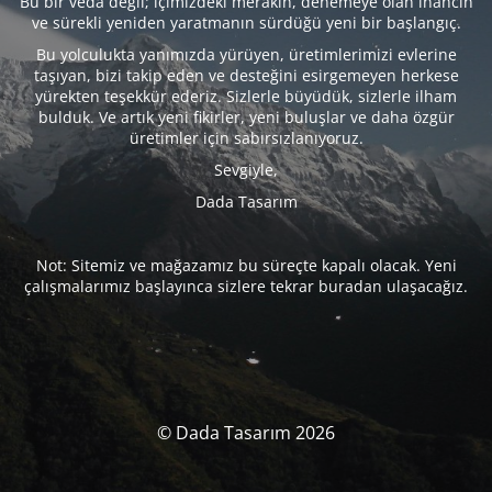
Bu bir veda değil; içimizdeki merakın, denemeye olan inancın
ve sürekli yeniden yaratmanın sürdüğü yeni bir başlangıç.
Bu yolculukta yanımızda yürüyen, üretimlerimizi evlerine
taşıyan, bizi takip eden ve desteğini esirgemeyen herkese
yürekten teşekkür ederiz. Sizlerle büyüdük, sizlerle ilham
bulduk. Ve artık yeni fikirler, yeni buluşlar ve daha özgür
üretimler için sabırsızlanıyoruz.
Sevgiyle,
Dada Tasarım
Not: Sitemiz ve mağazamız bu süreçte kapalı olacak. Yeni
çalışmalarımız başlayınca sizlere tekrar buradan ulaşacağız.
© Dada Tasarım 2026