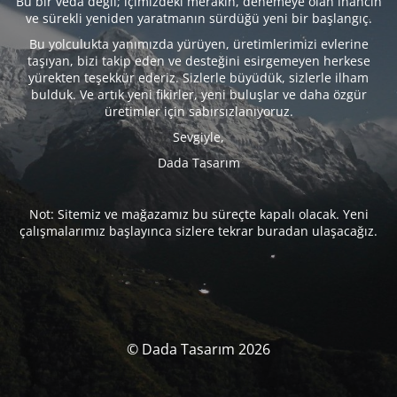
Bu bir veda değil; içimizdeki merakın, denemeye olan inancın
ve sürekli yeniden yaratmanın sürdüğü yeni bir başlangıç.
Bu yolculukta yanımızda yürüyen, üretimlerimizi evlerine
taşıyan, bizi takip eden ve desteğini esirgemeyen herkese
yürekten teşekkür ederiz. Sizlerle büyüdük, sizlerle ilham
bulduk. Ve artık yeni fikirler, yeni buluşlar ve daha özgür
üretimler için sabırsızlanıyoruz.
Sevgiyle,
Dada Tasarım
Not: Sitemiz ve mağazamız bu süreçte kapalı olacak. Yeni
çalışmalarımız başlayınca sizlere tekrar buradan ulaşacağız.
© Dada Tasarım 2026