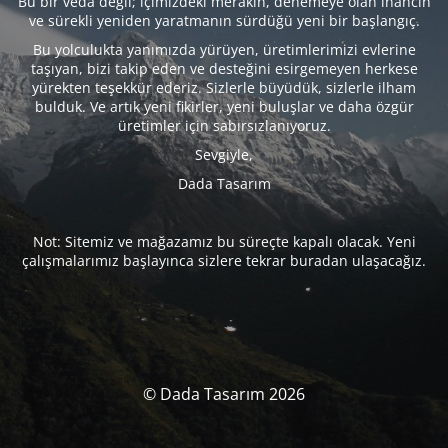
Bu bir veda değil; içimizdeki merakın, denemeye olan inancın
ve sürekli yeniden yaratmanın sürdüğü yeni bir başlangıç.
Bu yolculukta yanımızda yürüyen, üretimlerimizi evlerine
taşıyan, bizi takip eden ve desteğini esirgemeyen herkese
yürekten teşekkür ederiz. Sizlerle büyüdük, sizlerle ilham
bulduk. Ve artık yeni fikirler, yeni buluşlar ve daha özgür
üretimler için sabırsızlanıyoruz.
Sevgiyle,
Dada Tasarım
Not: Sitemiz ve mağazamız bu süreçte kapalı olacak. Yeni
çalışmalarımız başlayınca sizlere tekrar buradan ulaşacağız.
© Dada Tasarım 2026