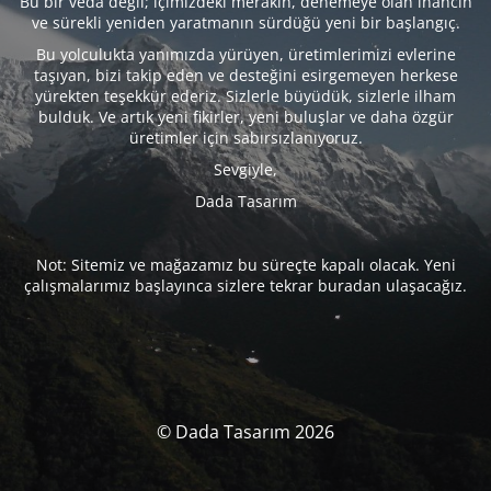
Bu bir veda değil; içimizdeki merakın, denemeye olan inancın
ve sürekli yeniden yaratmanın sürdüğü yeni bir başlangıç.
Bu yolculukta yanımızda yürüyen, üretimlerimizi evlerine
taşıyan, bizi takip eden ve desteğini esirgemeyen herkese
yürekten teşekkür ederiz. Sizlerle büyüdük, sizlerle ilham
bulduk. Ve artık yeni fikirler, yeni buluşlar ve daha özgür
üretimler için sabırsızlanıyoruz.
Sevgiyle,
Dada Tasarım
Not: Sitemiz ve mağazamız bu süreçte kapalı olacak. Yeni
çalışmalarımız başlayınca sizlere tekrar buradan ulaşacağız.
© Dada Tasarım 2026