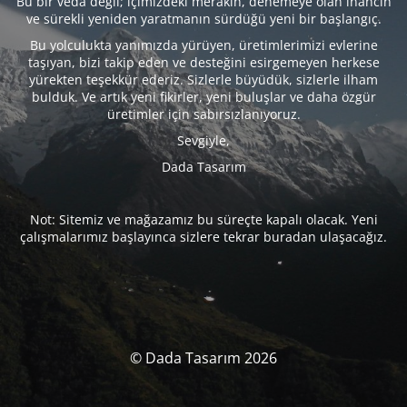
Bu bir veda değil; içimizdeki merakın, denemeye olan inancın
ve sürekli yeniden yaratmanın sürdüğü yeni bir başlangıç.
Bu yolculukta yanımızda yürüyen, üretimlerimizi evlerine
taşıyan, bizi takip eden ve desteğini esirgemeyen herkese
yürekten teşekkür ederiz. Sizlerle büyüdük, sizlerle ilham
bulduk. Ve artık yeni fikirler, yeni buluşlar ve daha özgür
üretimler için sabırsızlanıyoruz.
Sevgiyle,
Dada Tasarım
Not: Sitemiz ve mağazamız bu süreçte kapalı olacak. Yeni
çalışmalarımız başlayınca sizlere tekrar buradan ulaşacağız.
© Dada Tasarım 2026