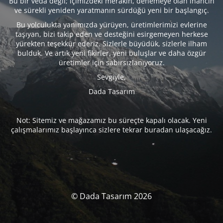
Bu bir veda değil; içimizdeki merakın, denemeye olan inancın
ve sürekli yeniden yaratmanın sürdüğü yeni bir başlangıç.
Bu yolculukta yanımızda yürüyen, üretimlerimizi evlerine
taşıyan, bizi takip eden ve desteğini esirgemeyen herkese
yürekten teşekkür ederiz. Sizlerle büyüdük, sizlerle ilham
bulduk. Ve artık yeni fikirler, yeni buluşlar ve daha özgür
üretimler için sabırsızlanıyoruz.
Sevgiyle,
Dada Tasarım
Not: Sitemiz ve mağazamız bu süreçte kapalı olacak. Yeni
çalışmalarımız başlayınca sizlere tekrar buradan ulaşacağız.
© Dada Tasarım 2026