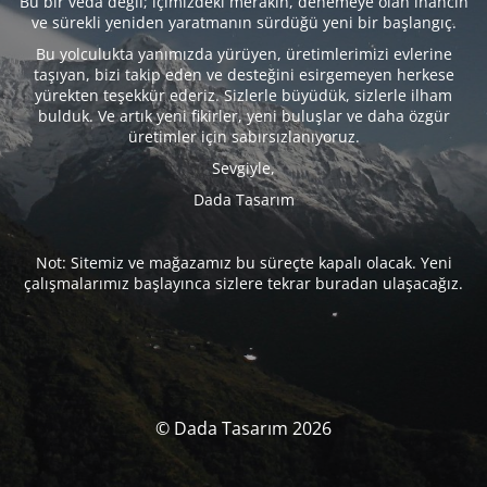
Bu bir veda değil; içimizdeki merakın, denemeye olan inancın
ve sürekli yeniden yaratmanın sürdüğü yeni bir başlangıç.
Bu yolculukta yanımızda yürüyen, üretimlerimizi evlerine
taşıyan, bizi takip eden ve desteğini esirgemeyen herkese
yürekten teşekkür ederiz. Sizlerle büyüdük, sizlerle ilham
bulduk. Ve artık yeni fikirler, yeni buluşlar ve daha özgür
üretimler için sabırsızlanıyoruz.
Sevgiyle,
Dada Tasarım
Not: Sitemiz ve mağazamız bu süreçte kapalı olacak. Yeni
çalışmalarımız başlayınca sizlere tekrar buradan ulaşacağız.
© Dada Tasarım 2026