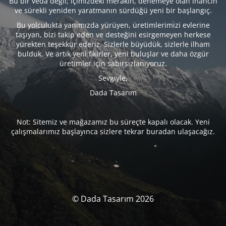
Bu bir veda değil; içimizdeki merakın, denemeye olan inancın
ve sürekli yeniden yaratmanın sürdüğü yeni bir başlangıç.
Bu yolculukta yanımızda yürüyen, üretimlerimizi evlerine
taşıyan, bizi takip eden ve desteğini esirgemeyen herkese
yürekten teşekkür ederiz. Sizlerle büyüdük, sizlerle ilham
bulduk. Ve artık yeni fikirler, yeni buluşlar ve daha özgür
üretimler için sabırsızlanıyoruz.
Sevgiyle,
Dada Tasarım
Not: Sitemiz ve mağazamız bu süreçte kapalı olacak. Yeni
çalışmalarımız başlayınca sizlere tekrar buradan ulaşacağız.
© Dada Tasarım 2026