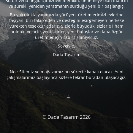
Bu bir veda değil; içimizdeki merakın, denemeye olan inancın
ve sürekli yeniden yaratmanın sürdüğü yeni bir başlangıç.
Bu yolculukta yanımızda yürüyen, üretimlerimizi evlerine
taşıyan, bizi takip eden ve desteğini esirgemeyen herkese
yürekten teşekkür ederiz. Sizlerle büyüdük, sizlerle ilham
bulduk. Ve artık yeni fikirler, yeni buluşlar ve daha özgür
üretimler için sabırsızlanıyoruz.
Sevgiyle,
Dada Tasarım
Not: Sitemiz ve mağazamız bu süreçte kapalı olacak. Yeni
çalışmalarımız başlayınca sizlere tekrar buradan ulaşacağız.
© Dada Tasarım 2026