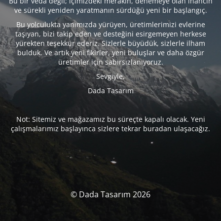
Bu bir veda değil; içimizdeki merakın, denemeye olan inancın
ve sürekli yeniden yaratmanın sürdüğü yeni bir başlangıç.
Bu yolculukta yanımızda yürüyen, üretimlerimizi evlerine
taşıyan, bizi takip eden ve desteğini esirgemeyen herkese
yürekten teşekkür ederiz. Sizlerle büyüdük, sizlerle ilham
bulduk. Ve artık yeni fikirler, yeni buluşlar ve daha özgür
üretimler için sabırsızlanıyoruz.
Sevgiyle,
Dada Tasarım
Not: Sitemiz ve mağazamız bu süreçte kapalı olacak. Yeni
çalışmalarımız başlayınca sizlere tekrar buradan ulaşacağız.
© Dada Tasarım 2026