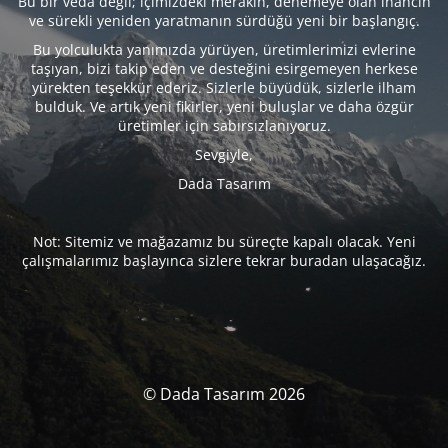
Bu bir veda değil; içimizdeki merakın, denemeye olan inancın
ve sürekli yeniden yaratmanın sürdüğü yeni bir başlangıç.
Bu yolculukta yanımızda yürüyen, üretimlerimizi evlerine
taşıyan, bizi takip eden ve desteğini esirgemeyen herkese
yürekten teşekkür ederiz. Sizlerle büyüdük, sizlerle ilham
bulduk. Ve artık yeni fikirler, yeni buluşlar ve daha özgür
üretimler için sabırsızlanıyoruz.
Sevgiyle,
Dada Tasarım
Not: Sitemiz ve mağazamız bu süreçte kapalı olacak. Yeni
çalışmalarımız başlayınca sizlere tekrar buradan ulaşacağız.
© Dada Tasarım 2026