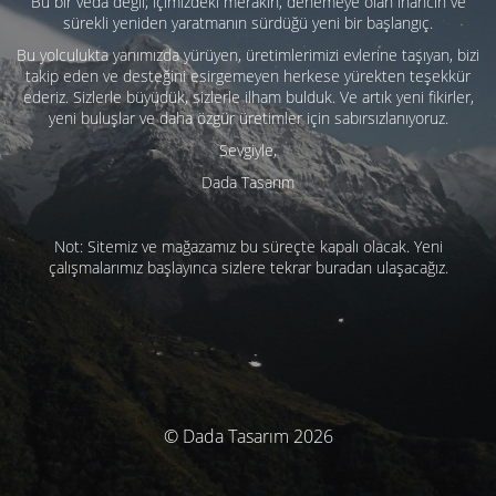
Bu bir veda değil; içimizdeki merakın, denemeye olan inancın ve
sürekli yeniden yaratmanın sürdüğü yeni bir başlangıç.
Bu yolculukta yanımızda yürüyen, üretimlerimizi evlerine taşıyan, bizi
takip eden ve desteğini esirgemeyen herkese yürekten teşekkür
ederiz. Sizlerle büyüdük, sizlerle ilham bulduk. Ve artık yeni fikirler,
yeni buluşlar ve daha özgür üretimler için sabırsızlanıyoruz.
Sevgiyle,
Dada Tasarım
Not: Sitemiz ve mağazamız bu süreçte kapalı olacak. Yeni
çalışmalarımız başlayınca sizlere tekrar buradan ulaşacağız.
© Dada Tasarım 2026