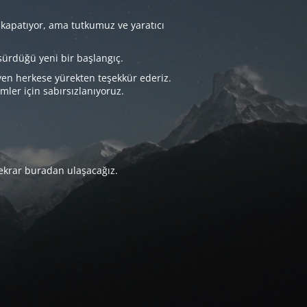
 kapatıyor, ama tutkumuz ve yaratıcı
sürdüğü yeni bir başlangıç.
yen herkese yürekten teşekkür ederiz.
imler için sabırsızlanıyoruz.
tekrar buradan ulaşacağız.