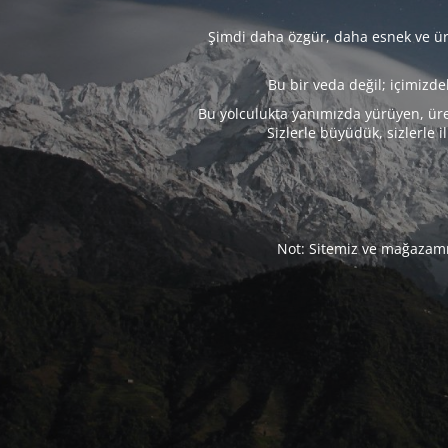
Şimdi daha özgür, daha esnek ve üre
Bu bir veda değil; içimizd
Bu yolculukta yanımızda yürüyen, üre
Sizlerle büyüdük, sizlerle i
Not: Sitemiz ve mağazamız