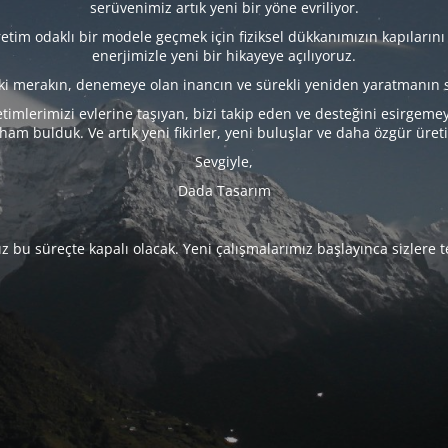
serüvenimiz artık yeni bir yöne evriliyor.
tim odaklı bir modele geçmek için fiziksel dükkanımızın kapılarını
enerjimizle yeni bir hikayeye açılıyoruz.
eki merakın, denemeye olan inancın ve sürekli yeniden yaratmanın 
timlerimizi evlerine taşıyan, bizi takip eden ve desteğini esirgeme
lham bulduk. Ve artık yeni fikirler, yeni buluşlar ve daha özgür üret
Sevgiyle,
Dada Tasarım
 bu süreçte kapalı olacak. Yeni çalışmalarımız başlayınca sizlere 