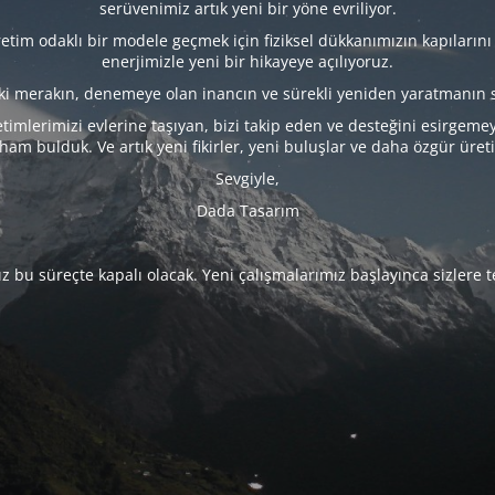
serüvenimiz artık yeni bir yöne evriliyor.
tim odaklı bir modele geçmek için fiziksel dükkanımızın kapılarını
enerjimizle yeni bir hikayeye açılıyoruz.
eki merakın, denemeye olan inancın ve sürekli yeniden yaratmanın 
timlerimizi evlerine taşıyan, bizi takip eden ve desteğini esirgeme
lham bulduk. Ve artık yeni fikirler, yeni buluşlar ve daha özgür üret
Sevgiyle,
Dada Tasarım
 bu süreçte kapalı olacak. Yeni çalışmalarımız başlayınca sizlere 