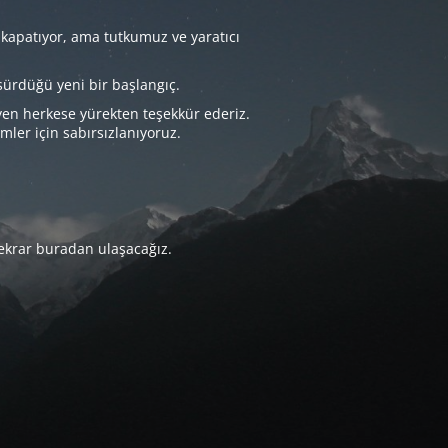
 kapatıyor, ama tutkumuz ve yaratıcı
sürdüğü yeni bir başlangıç.
yen herkese yürekten teşekkür ederiz.
imler için sabırsızlanıyoruz.
tekrar buradan ulaşacağız.