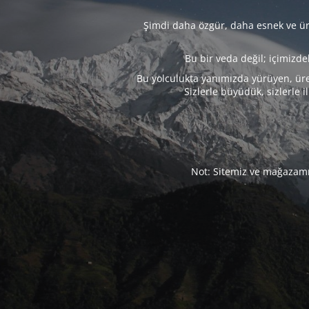
Şimdi daha özgür, daha esnek ve üre
Bu bir veda değil; içimizd
Bu yolculukta yanımızda yürüyen, üre
Sizlerle büyüdük, sizlerle i
Not: Sitemiz ve mağazamız