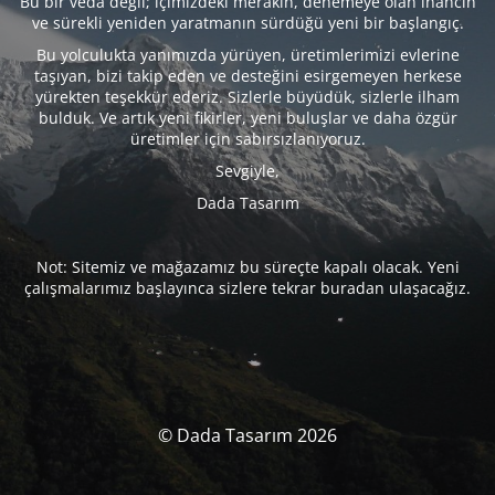
Bu bir veda değil; içimizdeki merakın, denemeye olan inancın
ve sürekli yeniden yaratmanın sürdüğü yeni bir başlangıç.
Bu yolculukta yanımızda yürüyen, üretimlerimizi evlerine
taşıyan, bizi takip eden ve desteğini esirgemeyen herkese
yürekten teşekkür ederiz. Sizlerle büyüdük, sizlerle ilham
bulduk. Ve artık yeni fikirler, yeni buluşlar ve daha özgür
üretimler için sabırsızlanıyoruz.
Sevgiyle,
Dada Tasarım
Not: Sitemiz ve mağazamız bu süreçte kapalı olacak. Yeni
çalışmalarımız başlayınca sizlere tekrar buradan ulaşacağız.
© Dada Tasarım 2026