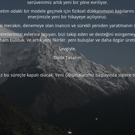
serüvenimiz artık yeni bir yöne evriliyor.
tim odaklı bir modele geçmek için fiziksel dükkanımızın kapılarını
enerjimizle yeni bir hikayeye açılıyoruz.
eki merakın, denemeye olan inancın ve sürekli yeniden yaratmanın 
timlerimizi evlerine taşıyan, bizi takip eden ve desteğini esirgeme
lham bulduk. Ve artık yeni fikirler, yeni buluşlar ve daha özgür üret
Sevgiyle,
Dada Tasarım
 bu süreçte kapalı olacak. Yeni çalışmalarımız başlayınca sizlere 