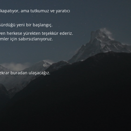
 kapatıyor, ama tutkumuz ve yaratıcı
sürdüğü yeni bir başlangıç.
yen herkese yürekten teşekkür ederiz.
imler için sabırsızlanıyoruz.
tekrar buradan ulaşacağız.