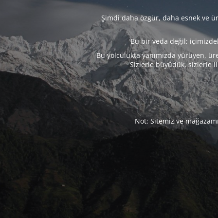
Şimdi daha özgür, daha esnek ve üre
Bu bir veda değil; içimizd
Bu yolculukta yanımızda yürüyen, üre
Sizlerle büyüdük, sizlerle i
Not: Sitemiz ve mağazamız