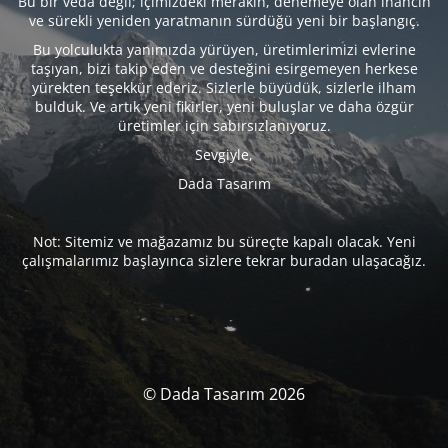
Bu bir veda değil; içimizdeki merakın, denemeye olan inancın
ve sürekli yeniden yaratmanın sürdüğü yeni bir başlangıç.
Bu yolculukta yanımızda yürüyen, üretimlerimizi evlerine
taşıyan, bizi takip eden ve desteğini esirgemeyen herkese
yürekten teşekkür ederiz. Sizlerle büyüdük, sizlerle ilham
bulduk. Ve artık yeni fikirler, yeni buluşlar ve daha özgür
üretimler için sabırsızlanıyoruz.
Sevgiyle,
Dada Tasarım
Not: Sitemiz ve mağazamız bu süreçte kapalı olacak. Yeni
çalışmalarımız başlayınca sizlere tekrar buradan ulaşacağız.
© Dada Tasarım 2026