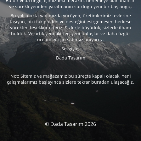
Bu bir veda değil; içimizdeki merakın, denemeye olan inancın
ve sürekli yeniden yaratmanın sürdüğü yeni bir başlangıç.
Bu yolculukta yanımızda yürüyen, üretimlerimizi evlerine
taşıyan, bizi takip eden ve desteğini esirgemeyen herkese
yürekten teşekkür ederiz. Sizlerle büyüdük, sizlerle ilham
bulduk. Ve artık yeni fikirler, yeni buluşlar ve daha özgür
üretimler için sabırsızlanıyoruz.
Sevgiyle,
Dada Tasarım
Not: Sitemiz ve mağazamız bu süreçte kapalı olacak. Yeni
çalışmalarımız başlayınca sizlere tekrar buradan ulaşacağız.
© Dada Tasarım 2026