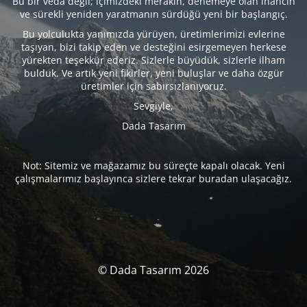
Bu bir veda değil; içimizdeki merakın, denemeye olan inancın
ve sürekli yeniden yaratmanın sürdüğü yeni bir başlangıç.
Bu yolculukta yanımızda yürüyen, üretimlerimizi evlerine
taşıyan, bizi takip eden ve desteğini esirgemeyen herkese
yürekten teşekkür ederiz. Sizlerle büyüdük, sizlerle ilham
bulduk. Ve artık yeni fikirler, yeni buluşlar ve daha özgür
üretimler için sabırsızlanıyoruz.
Sevgiyle,
Dada Tasarım
Not: Sitemiz ve mağazamız bu süreçte kapalı olacak. Yeni
çalışmalarımız başlayınca sizlere tekrar buradan ulaşacağız.
© Dada Tasarım 2026