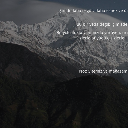
Şimdi daha özgür, daha esnek ve üre
Bu bir veda değil; içimizd
Bu yolculukta yanımızda yürüyen, üre
Sizlerle büyüdük, sizlerle i
Not: Sitemiz ve mağazamız