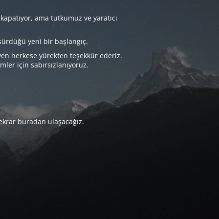
 kapatıyor, ama tutkumuz ve yaratıcı
sürdüğü yeni bir başlangıç.
yen herkese yürekten teşekkür ederiz.
imler için sabırsızlanıyoruz.
tekrar buradan ulaşacağız.