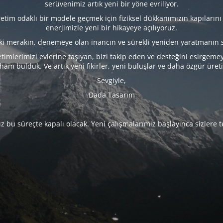
serüvenimiz artık yeni bir yöne evriliyor.
tim odaklı bir modele geçmek için fiziksel dükkanımızın kapılarını
enerjimizle yeni bir hikayeye açılıyoruz.
eki merakın, denemeye olan inancın ve sürekli yeniden yaratmanın 
timlerimizi evlerine taşıyan, bizi takip eden ve desteğini esirgeme
lham bulduk. Ve artık yeni fikirler, yeni buluşlar ve daha özgür üret
Sevgiyle,
Dada Tasarım
 bu süreçte kapalı olacak. Yeni çalışmalarımız başlayınca sizlere 