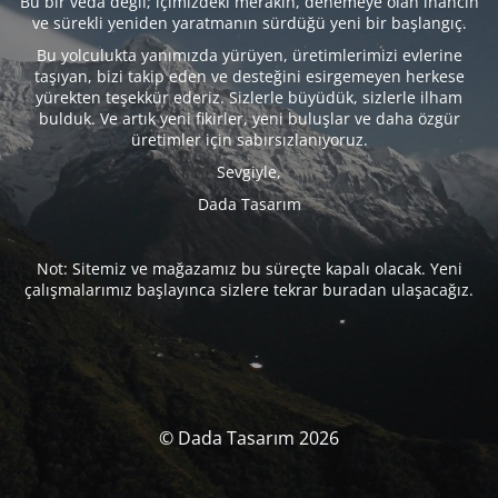
Bu bir veda değil; içimizdeki merakın, denemeye olan inancın
ve sürekli yeniden yaratmanın sürdüğü yeni bir başlangıç.
Bu yolculukta yanımızda yürüyen, üretimlerimizi evlerine
taşıyan, bizi takip eden ve desteğini esirgemeyen herkese
yürekten teşekkür ederiz. Sizlerle büyüdük, sizlerle ilham
bulduk. Ve artık yeni fikirler, yeni buluşlar ve daha özgür
üretimler için sabırsızlanıyoruz.
Sevgiyle,
Dada Tasarım
Not: Sitemiz ve mağazamız bu süreçte kapalı olacak. Yeni
çalışmalarımız başlayınca sizlere tekrar buradan ulaşacağız.
© Dada Tasarım 2026