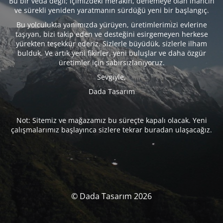
Bu bir veda değil; içimizdeki merakın, denemeye olan inancın
ve sürekli yeniden yaratmanın sürdüğü yeni bir başlangıç.
Bu yolculukta yanımızda yürüyen, üretimlerimizi evlerine
taşıyan, bizi takip eden ve desteğini esirgemeyen herkese
yürekten teşekkür ederiz. Sizlerle büyüdük, sizlerle ilham
bulduk. Ve artık yeni fikirler, yeni buluşlar ve daha özgür
üretimler için sabırsızlanıyoruz.
Sevgiyle,
Dada Tasarım
Not: Sitemiz ve mağazamız bu süreçte kapalı olacak. Yeni
çalışmalarımız başlayınca sizlere tekrar buradan ulaşacağız.
© Dada Tasarım 2026